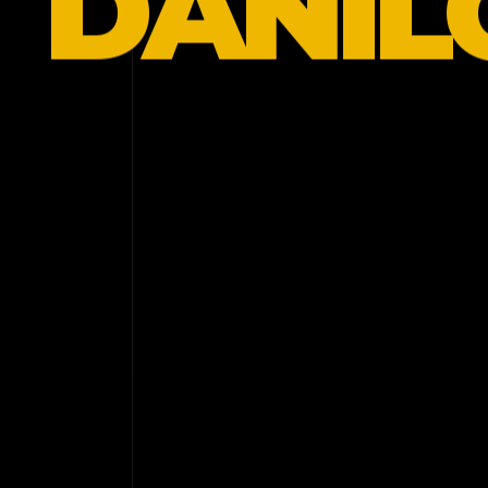
DANIL
Eu crio experiências digitais para empresas que
querem ser percebidas de uma forma diferente.